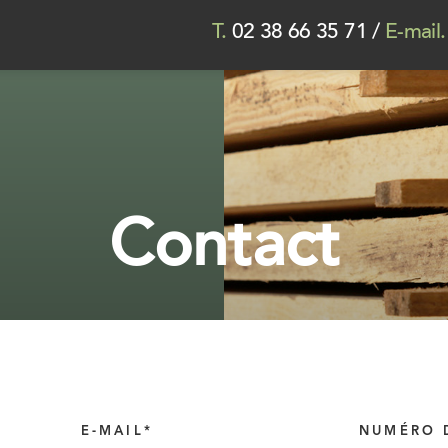
T.
02 38 66 35 71
/
E-mail.
Contact
E-MAIL*
NUMÉRO 