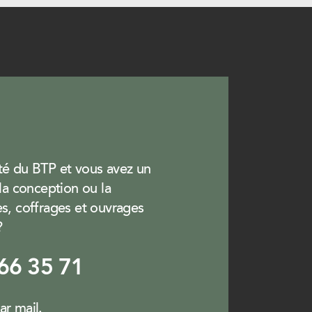
té du BTP et vous avez un
 la conception ou la
es, coffrages et ouvrages
?
 66 35 71
par
mail
.